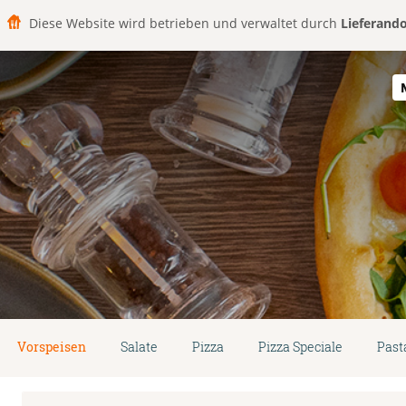
Diese Website wird betrieben und verwaltet durch
Lieferand
Vorspeisen
Salate
Pizza
Pizza Speciale
Past