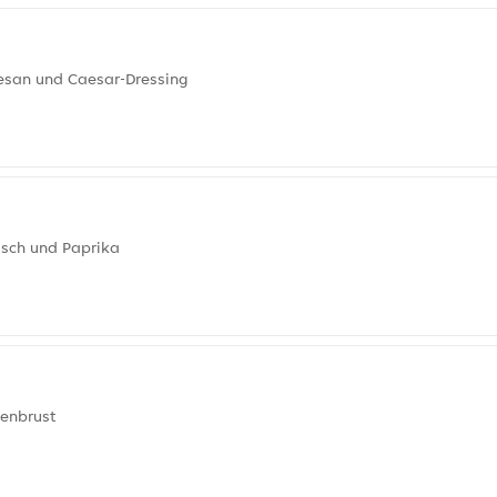
mesan und Caesar-Dressing
isch und Paprika
tenbrust