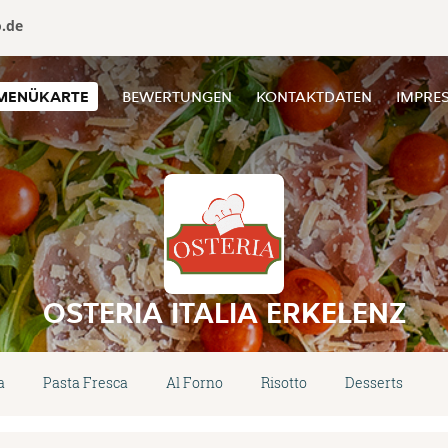
o.de
MENÜKARTE
BEWERTUNGEN
KONTAKTDATEN
IMPRE
OSTERIA ITALIA ERKELENZ
a
Pasta Fresca
Al Forno
Risotto
Desserts
A